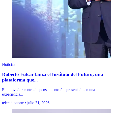
Noticias
Roberto Fulcar lanza el Instituto del Futuro, una
plataforma que...
El innovador centro de pensamiento fue presentado en una
experiencia...
teleradionorte • julio 31, 2026