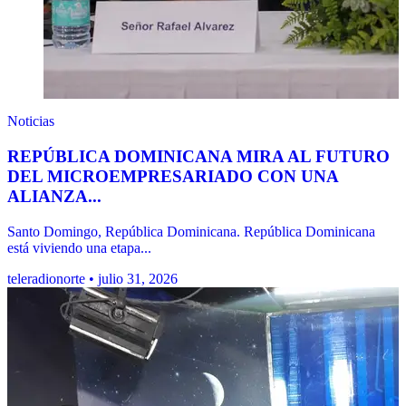
Noticias
REPÚBLICA DOMINICANA MIRA AL FUTURO
DEL MICROEMPRESARIADO CON UNA
ALIANZA...
Santo Domingo, República Dominicana. República Dominicana
está viviendo una etapa...
teleradionorte • julio 31, 2026