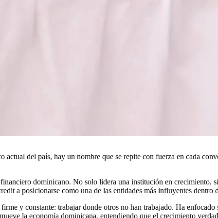
tual del país, hay un nombre que se repite con fuerza en cada conver
ma financiero dominicano. No solo lidera una institución en crecimiento
redit a posicionarse como una de las entidades más influyentes dentro d
n firme y constante: trabajar donde otros no han trabajado. Ha enfocado 
e mueve la economía dominicana, entendiendo que el crecimiento verdad