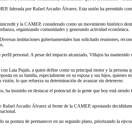
EP, liderada por Rafael Arcadio Álvarez. Esta unión ha permitido combi
ominicredit y la CAMEP, considerado como un movimiento histórico dent
 confianza, organizando comunidades y generando actividad económica.
 Diversas instituciones gubernamentales han solicitado reuniones, reco
s.
 perfil personal. A pesar del impacto alcanzado, Villajos ha mantenido 
o con Laia Pujals, a quien define como su principal motor y la persona q
deposita en su familia, especialmente en su esposa y sus hijos, quienes
visión, lo que refuerza su determinación de avanzar sin detenerse.
os, ha insistido en destacar el potencial de la gente que hoy está siend
e Rafael Arcadio Álvarez al frente de la CAMEP, apostando decididamen
nacional.
o su postura de permanecer en un segundo plano, priorizando la ejecuci