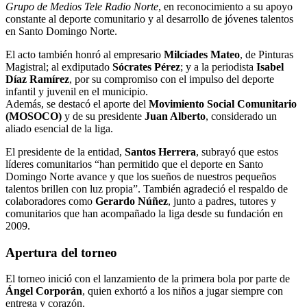
Grupo de Medios Tele Radio Norte
, en reconocimiento a su apoyo
constante al deporte comunitario y al desarrollo de jóvenes talentos
en Santo Domingo Norte.
El acto también honró al empresario
Milcíades Mateo
, de Pinturas
Magistral; al exdiputado
Sócrates Pérez
; y a la periodista
Isabel
Díaz Ramírez
, por su compromiso con el impulso del deporte
infantil y juvenil en el municipio.
Además, se destacó el aporte del
Movimiento Social Comunitario
(MOSOCO)
y de su presidente
Juan Alberto
, considerado un
aliado esencial de la liga.
El presidente de la entidad,
Santos Herrera
, subrayó que estos
líderes comunitarios “han permitido que el deporte en Santo
Domingo Norte avance y que los sueños de nuestros pequeños
talentos brillen con luz propia”. También agradeció el respaldo de
colaboradores como
Gerardo Núñez
, junto a padres, tutores y
comunitarios que han acompañado la liga desde su fundación en
2009.
Apertura del torneo
El torneo inició con el lanzamiento de la primera bola por parte de
Ángel Corporán
, quien exhortó a los niños a jugar siempre con
entrega y corazón.